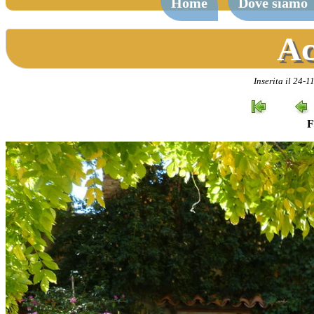
Home
Dove siamo
Ac
Inserita il 24-
F