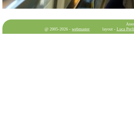
Asso
@ 2005-2026 -
webmaster
layout -
Luca Perli