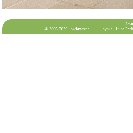
Asso
@ 2005-2026 -
webmaster
layout -
Luca Perli