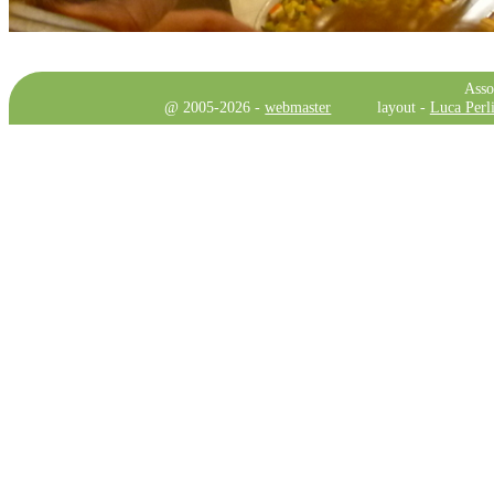
Asso
@ 2005-2026 -
webmaster
layout -
Luca Perli