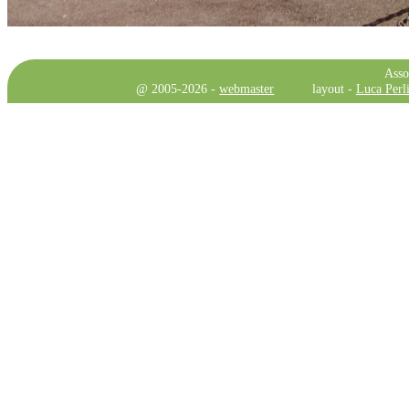
Asso
@ 2005-2026 -
webmaster
layout -
Luca Perli