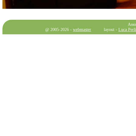
Asso
@ 2005-2026 -
webmaster
layout -
Luca Perli