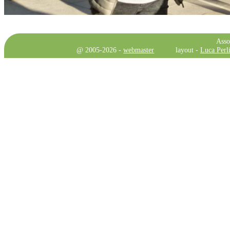
Asso
@ 2005-2026 -
webmaster
layout -
Luca Perli