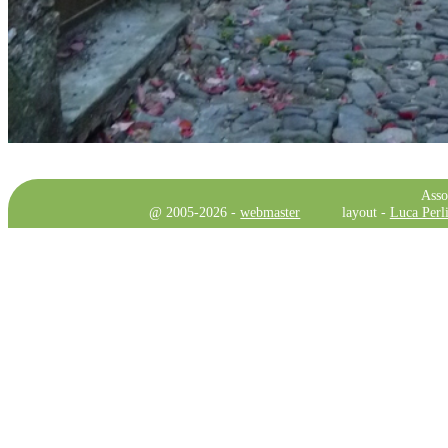
Asso
@ 2005-2026 -
webmaster
layout -
Luca Perli