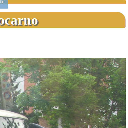
ti
Locarno