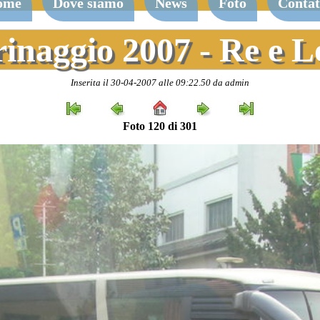
ome
Dove siamo
News
Foto
Contat
rinaggio 2007 - Re e 
Inserita il 30-04-2007 alle 09:22.50 da admin
Foto 120 di 301