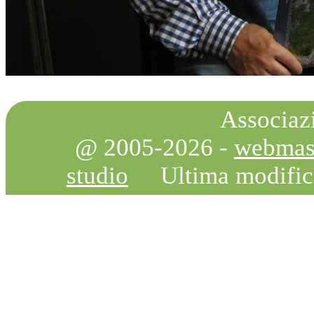
Associazi
@ 2005-2026 -
webmas
studio
Ultima modifi