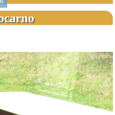
ti
Locarno