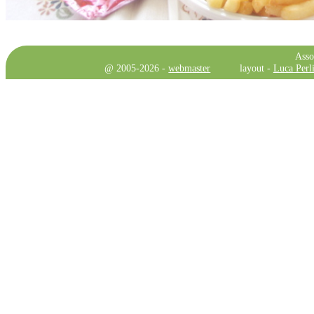
Asso
@ 2005-2026 -
webmaster
layout -
Luca Perli