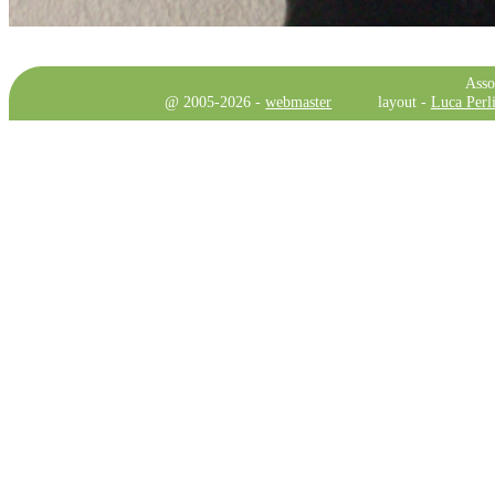
Asso
@ 2005-2026 -
webmaster
layout -
Luca Perli