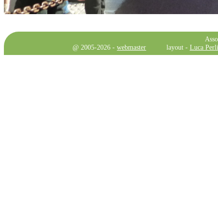
Asso
@ 2005-2026 -
webmaster
layout -
Luca Perli